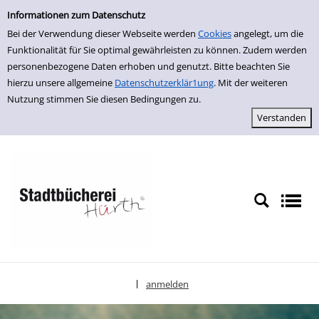
Erweiterte Suche
zur Navigation springen
zum Inhalt springen
Zur erweiterten Suche springen
Informationen zum Datenschutz
Bei der Verwendung dieser Webseite werden
Cookies
angelegt, um die
Funktionalität für Sie optimal gewährleisten zu können. Zudem werden
personenbezogene Daten erhoben und genutzt. Bitte beachten Sie
hierzu unsere allgemeine
Datenschutzerklär1ung
. Mit der weiteren
Nutzung stimmen Sie diesen Bedingungen zu.
anmelden
|
Sprache auswählen