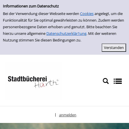
Erweiterte Suche
zur Navigation springen
zum Inhalt springen
Zur erweiterten Suche springen
Informationen zum Datenschutz
Bei der Verwendung dieser Webseite werden
Cookies
angelegt, um die
Funktionalität für Sie optimal gewährleisten zu können. Zudem werden
personenbezogene Daten erhoben und genutzt. Bitte beachten Sie
hierzu unsere allgemeine
Datenschutzerklär1ung
. Mit der weiteren
Nutzung stimmen Sie diesen Bedingungen zu.
anmelden
|
Sprache auswählen