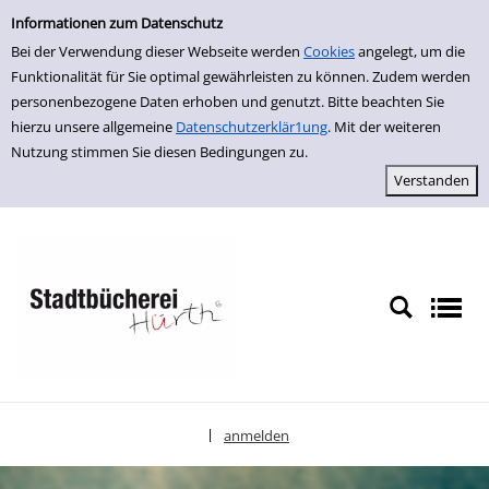
Erweiterte Suche
zur Navigation springen
zum Inhalt springen
Zur erweiterten Suche springen
Informationen zum Datenschutz
Bei der Verwendung dieser Webseite werden
Cookies
angelegt, um die
Funktionalität für Sie optimal gewährleisten zu können. Zudem werden
personenbezogene Daten erhoben und genutzt. Bitte beachten Sie
hierzu unsere allgemeine
Datenschutzerklär1ung
. Mit der weiteren
Nutzung stimmen Sie diesen Bedingungen zu.
anmelden
|
Sprache auswählen