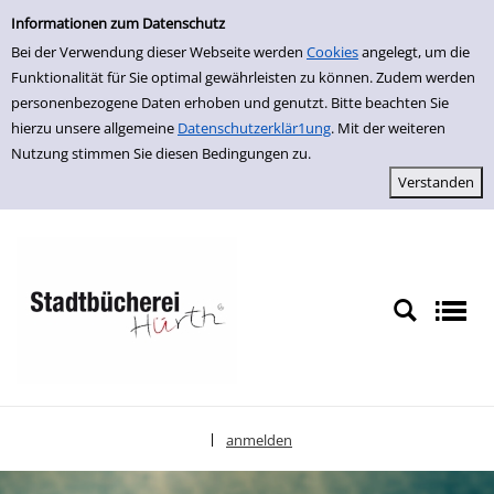
Erweiterte Suche
zur Navigation springen
zum Inhalt springen
Zur erweiterten Suche springen
Informationen zum Datenschutz
Bei der Verwendung dieser Webseite werden
Cookies
angelegt, um die
Funktionalität für Sie optimal gewährleisten zu können. Zudem werden
personenbezogene Daten erhoben und genutzt. Bitte beachten Sie
hierzu unsere allgemeine
Datenschutzerklär1ung
. Mit der weiteren
Nutzung stimmen Sie diesen Bedingungen zu.
anmelden
|
Sprache auswählen