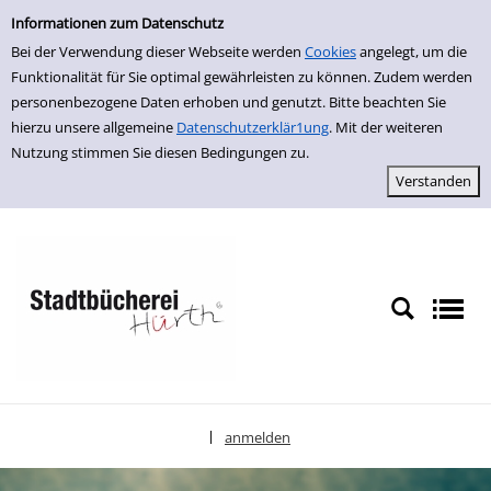
Erweiterte Suche
zur Navigation springen
zum Inhalt springen
Zur erweiterten Suche springen
Informationen zum Datenschutz
Bei der Verwendung dieser Webseite werden
Cookies
angelegt, um die
Funktionalität für Sie optimal gewährleisten zu können. Zudem werden
personenbezogene Daten erhoben und genutzt. Bitte beachten Sie
hierzu unsere allgemeine
Datenschutzerklär1ung
. Mit der weiteren
Nutzung stimmen Sie diesen Bedingungen zu.
anmelden
|
Sprache auswählen