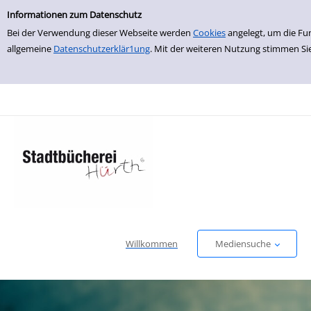
Erweiterte Suche
zur Navigation springen
zum Inhalt springen
Zur erweiterten Suche springen
Informationen zum Datenschutz
Bei der Verwendung dieser Webseite werden
Cookies
angelegt, um die Fu
allgemeine
Datenschutzerklär1ung
. Mit der weiteren Nutzung stimmen Si
Willkommen
Mediensuche