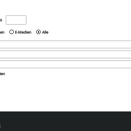
e nach dem Jahr veröffentlicht wurden
Medien anzeigen, die vor dem Jahr veröffentlicht wurden
is
ien
E-Medien
Alle
ien
g