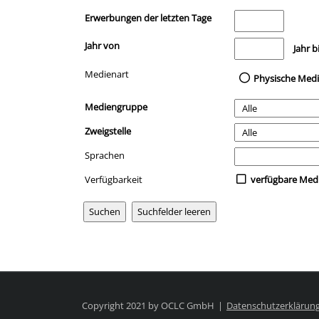
Erwerbungen der letzten Tage
Jahr von
Medien anzeigen, di
Jahr b
Medienart
Physische Med
Mediengruppe
Zweigstelle
Sprachen
Verfügbarkeit
verfügbare Med
Copyright 2021 by OCLC GmbH
Datenschutzerklärun