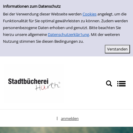
Erweiterte Suche
zur Navigation springen
zum Inhalt springen
Zur erweiterten Suche springen
Informationen zum Datenschutz
Bei der Verwendung dieser Webseite werden
Cookies
angelegt, um die
Funktionalität für Sie optimal gewährleisten zu können. Zudem werden
personenbezogene Daten erhoben und genutzt. Bitte beachten Sie
hierzu unsere allgemeine
Datenschutzerklär1ung
. Mit der weiteren
Nutzung stimmen Sie diesen Bedingungen zu.
anmelden
|
Sprache auswählen