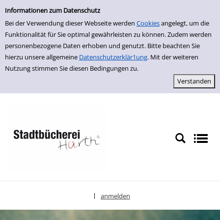
Erweiterte Suche
zur Navigation springen
zum Inhalt springen
Zur erweiterten Suche springen
Informationen zum Datenschutz
Bei der Verwendung dieser Webseite werden
Cookies
angelegt, um die
Funktionalität für Sie optimal gewährleisten zu können. Zudem werden
personenbezogene Daten erhoben und genutzt. Bitte beachten Sie
hierzu unsere allgemeine
Datenschutzerklär1ung
. Mit der weiteren
Nutzung stimmen Sie diesen Bedingungen zu.
anmelden
|
Sprache auswählen