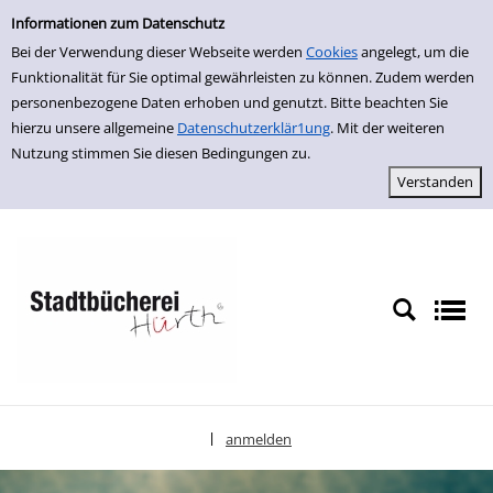
Erweiterte Suche
zur Navigation springen
zum Inhalt springen
Zur erweiterten Suche springen
Informationen zum Datenschutz
Bei der Verwendung dieser Webseite werden
Cookies
angelegt, um die
Funktionalität für Sie optimal gewährleisten zu können. Zudem werden
personenbezogene Daten erhoben und genutzt. Bitte beachten Sie
hierzu unsere allgemeine
Datenschutzerklär1ung
. Mit der weiteren
Nutzung stimmen Sie diesen Bedingungen zu.
anmelden
|
Sprache auswählen