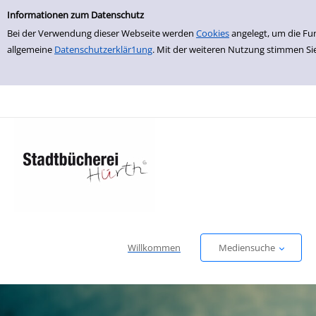
Erweiterte Suche
zur Navigation springen
zum Inhalt springen
Zur erweiterten Suche springen
Informationen zum Datenschutz
Bei der Verwendung dieser Webseite werden
Cookies
angelegt, um die Fu
allgemeine
Datenschutzerklär1ung
. Mit der weiteren Nutzung stimmen Si
Willkommen
Mediensuche