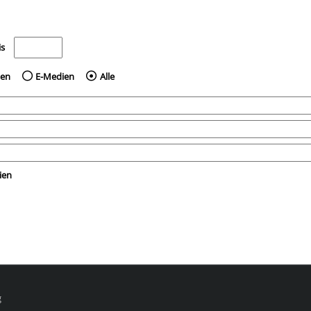
e nach dem Jahr veröffentlicht wurden
Medien anzeigen, die vor dem Jahr veröffentlicht wurden
is
ien
E-Medien
Alle
ien
g