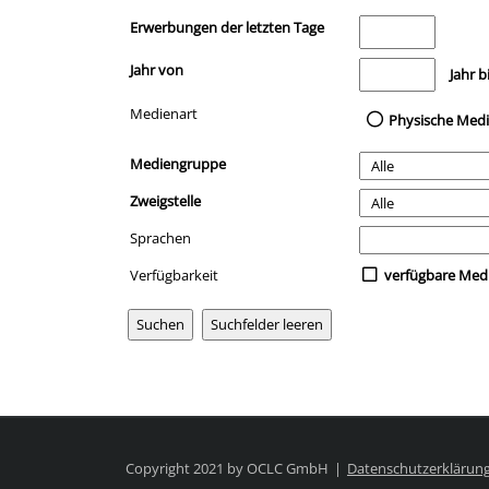
Erwerbungen der letzten Tage
Jahr von
Medien anzeigen, di
Jahr b
Medienart
Physische Med
Mediengruppe
Zweigstelle
Sprachen
Verfügbarkeit
verfügbare Med
Copyright 2021 by OCLC GmbH
Datenschutzerklärun