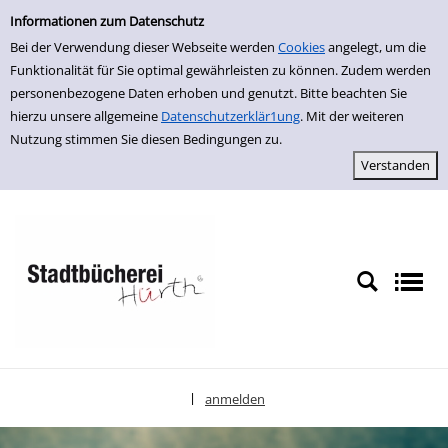
Erweiterte Suche
zur Navigation springen
zum Inhalt springen
Zur erweiterten Suche springen
Informationen zum Datenschutz
Bei der Verwendung dieser Webseite werden
Cookies
angelegt, um die
Funktionalität für Sie optimal gewährleisten zu können. Zudem werden
personenbezogene Daten erhoben und genutzt. Bitte beachten Sie
hierzu unsere allgemeine
Datenschutzerklär1ung
. Mit der weiteren
Nutzung stimmen Sie diesen Bedingungen zu.
anmelden
|
Sprache auswählen