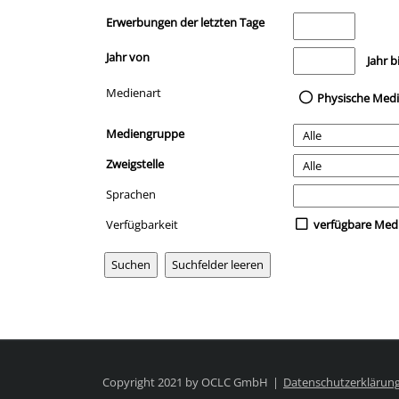
Erwerbungen der letzten Tage
Jahr von
Medien anzeigen, di
Jahr b
Medienart
Physische Med
Mediengruppe
Zweigstelle
Sprachen
Verfügbarkeit
verfügbare Med
Copyright 2021 by OCLC GmbH
Datenschutzerklärun