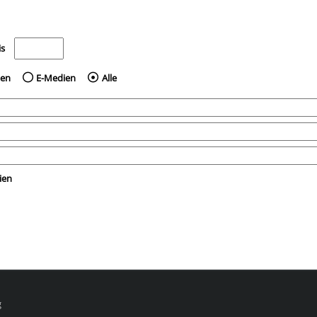
e nach dem Jahr veröffentlicht wurden
Medien anzeigen, die vor dem Jahr veröffentlicht wurden
is
ien
E-Medien
Alle
ien
g