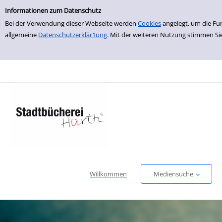
Erweiterte Suche
zur Navigation springen
zum Inhalt springen
Zur erweiterten Suche springen
Informationen zum Datenschutz
Bei der Verwendung dieser Webseite werden
Cookies
angelegt, um die Fu
allgemeine
Datenschutzerklär1ung
. Mit der weiteren Nutzung stimmen Si
Willkommen
Mediensuche