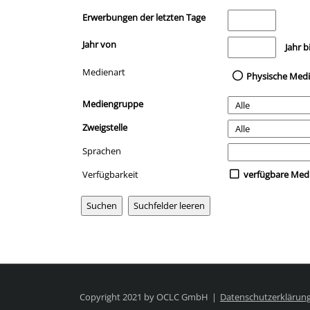
Erwerbungen der letzten Tage
Jahr von
Medien anzeigen, di
Jahr b
Medienart
Physische Med
Mediengruppe
Zweigstelle
Sprachen
Verfügbarkeit
verfügbare Med
Copyright 2021 by OCLC GmbH
Datenschutzerklärun