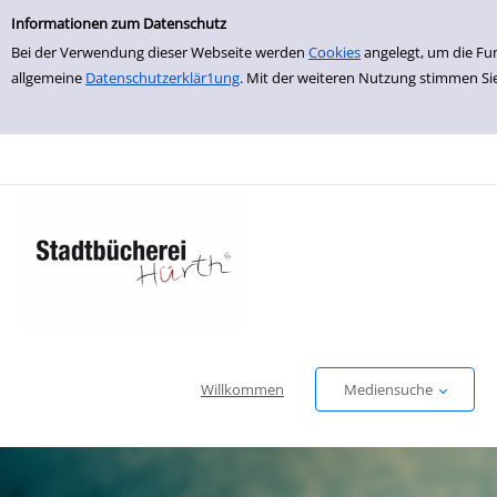
Erweiterte Suche
zur Navigation springen
zum Inhalt springen
Zur erweiterten Suche springen
Informationen zum Datenschutz
Bei der Verwendung dieser Webseite werden
Cookies
angelegt, um die Fu
allgemeine
Datenschutzerklär1ung
. Mit der weiteren Nutzung stimmen Si
Willkommen
Mediensuche