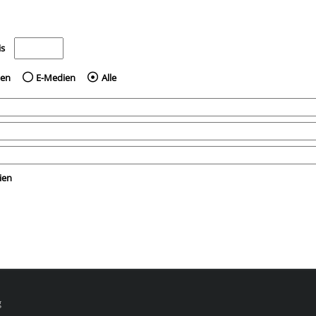
e nach dem Jahr veröffentlicht wurden
Medien anzeigen, die vor dem Jahr veröffentlicht wurden
is
ien
E-Medien
Alle
ien
g