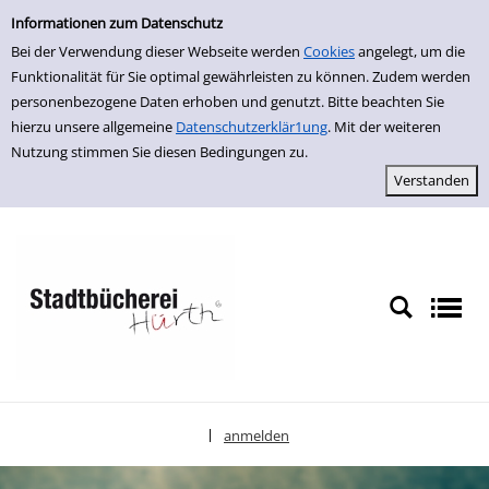
Erweiterte Suche
zur Navigation springen
zum Inhalt springen
Zur erweiterten Suche springen
Informationen zum Datenschutz
Bei der Verwendung dieser Webseite werden
Cookies
angelegt, um die
Funktionalität für Sie optimal gewährleisten zu können. Zudem werden
personenbezogene Daten erhoben und genutzt. Bitte beachten Sie
hierzu unsere allgemeine
Datenschutzerklär1ung
. Mit der weiteren
Nutzung stimmen Sie diesen Bedingungen zu.
anmelden
|
Sprache auswählen