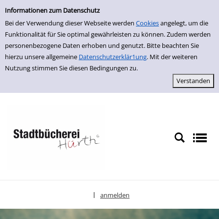
Erweiterte Suche
zur Navigation springen
zum Inhalt springen
Zur erweiterten Suche springen
Informationen zum Datenschutz
Bei der Verwendung dieser Webseite werden
Cookies
angelegt, um die
Funktionalität für Sie optimal gewährleisten zu können. Zudem werden
personenbezogene Daten erhoben und genutzt. Bitte beachten Sie
hierzu unsere allgemeine
Datenschutzerklär1ung
. Mit der weiteren
Nutzung stimmen Sie diesen Bedingungen zu.
anmelden
|
Sprache auswählen