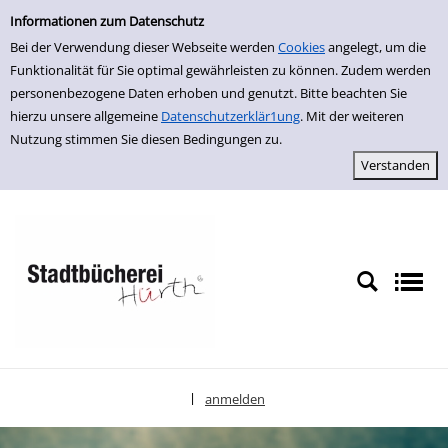
Erweiterte Suche
zur Navigation springen
zum Inhalt springen
Zur erweiterten Suche springen
Informationen zum Datenschutz
Bei der Verwendung dieser Webseite werden
Cookies
angelegt, um die
Funktionalität für Sie optimal gewährleisten zu können. Zudem werden
personenbezogene Daten erhoben und genutzt. Bitte beachten Sie
hierzu unsere allgemeine
Datenschutzerklär1ung
. Mit der weiteren
Nutzung stimmen Sie diesen Bedingungen zu.
anmelden
|
Sprache auswählen