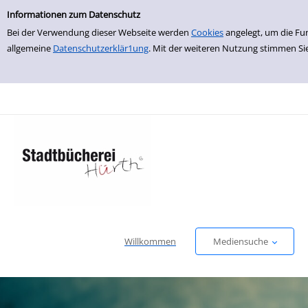
Erweiterte Suche
zur Navigation springen
zum Inhalt springen
Zur erweiterten Suche springen
Informationen zum Datenschutz
Bei der Verwendung dieser Webseite werden
Cookies
angelegt, um die Fu
allgemeine
Datenschutzerklär1ung
. Mit der weiteren Nutzung stimmen Si
Willkommen
Mediensuche