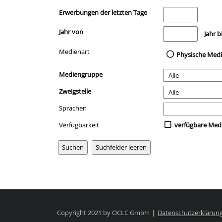
Erwerbungen der letzten Tage
Jahr von
Medien anzeigen, di
Jahr b
Medienart
Physische Med
Mediengruppe
Zweigstelle
Sprachen
Verfügbarkeit
verfügbare Med
Copyright 2021 by OCLC GmbH
Datenschutzerklärun