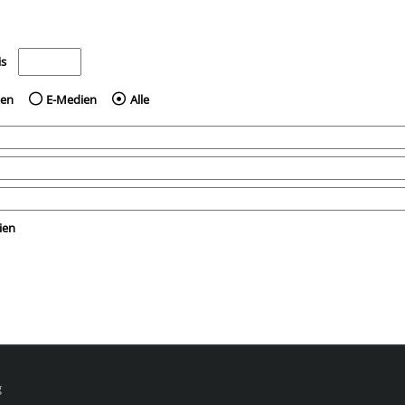
e nach dem Jahr veröffentlicht wurden
Medien anzeigen, die vor dem Jahr veröffentlicht wurden
is
ien
E-Medien
Alle
ien
g