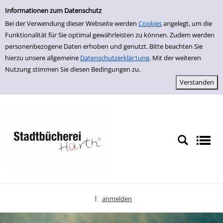
Erweiterte Suche
zur Navigation springen
zum Inhalt springen
Zur erweiterten Suche springen
Informationen zum Datenschutz
Bei der Verwendung dieser Webseite werden
Cookies
angelegt, um die
Funktionalität für Sie optimal gewährleisten zu können. Zudem werden
personenbezogene Daten erhoben und genutzt. Bitte beachten Sie
hierzu unsere allgemeine
Datenschutzerklär1ung
. Mit der weiteren
Nutzung stimmen Sie diesen Bedingungen zu.
anmelden
|
Sprache auswählen