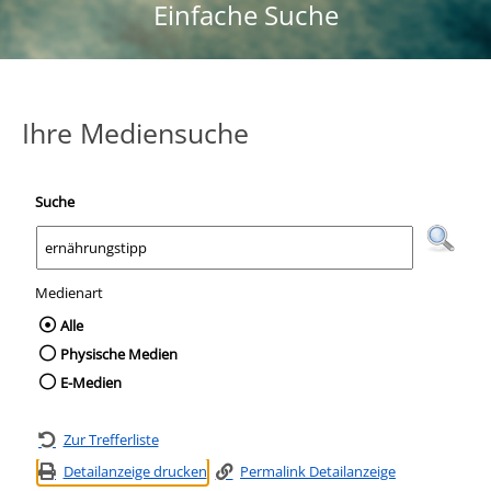
Einfache Suche
Ihre Mediensuche
Suche
Medienart
Wählen Sie die Medienart nach der Sie suc
Alle
Physische Medien
E-Medien
Zur Trefferliste
Detailanzeige drucken
Permalink Detailanzeige