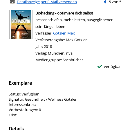
Detailanzeige per E-Mail versenden
Vorheriger Tref
5 von 5
Biohacking - optimiere dich selbst
besser schlafen, mehr leisten, ausgeglichener
sein, länger leben
Verfasser:
Suche nach diesem Verfasser
Gotzler, Max
Verfasserangabe:
Max Gotzler
Jahr:
2018
Verlag:
München, riva
Mediengruppe:
Sachbücher
verfügbar
Exemplare
Status:
Verfügbar
Signatur:
Gesundheit / Wellness Gotzler
Interessenkreis:
Vorbestellungen:
0
Frist:
Details