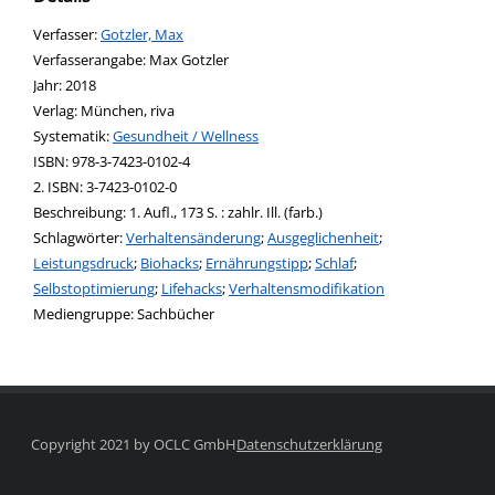
Verfasser:
Suche nach diesem Verfasser
Gotzler, Max
Verfasserangabe:
Max Gotzler
Jahr:
2018
Verlag:
München, riva
opens in new tab
Diesen Link in neuem Tab öffnen
Systematik:
Suche nach dieser Systematik
Gesundheit / Wellness
Suche nach diesem Interessenskreis
ISBN:
978-3-7423-0102-4
2. ISBN:
3-7423-0102-0
Beschreibung:
1. Aufl., 173 S. : zahlr. Ill. (farb.)
Schlagwörter:
Verhaltensänderung
;
Ausgeglichenheit
;
Leistungsdruck
;
Biohacks
;
Ernährungstipp
;
Schlaf
;
Selbstoptimierung
;
Lifehacks
;
Verhaltensmodifikation
Suche nach dieser Beteiligten Person
Mediengruppe:
Sachbücher
Copyright 2021 by OCLC GmbH
Datenschutzerklärung