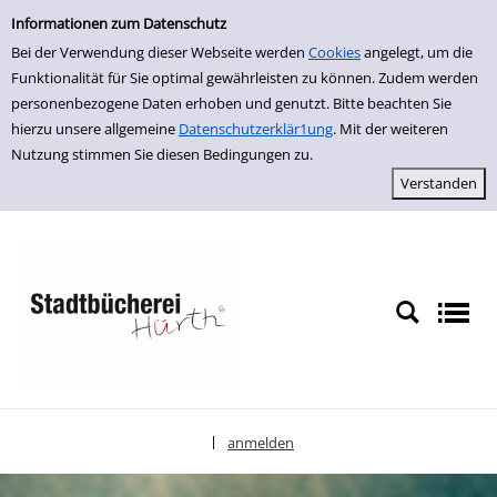
Einfache Suche
zur Navigation springen
zum Inhalt springen
Zur Detailanzeige springen
Informationen zum Datenschutz
Bei der Verwendung dieser Webseite werden
Cookies
angelegt, um die
Funktionalität für Sie optimal gewährleisten zu können. Zudem werden
personenbezogene Daten erhoben und genutzt. Bitte beachten Sie
hierzu unsere allgemeine
Datenschutzerklär1ung
. Mit der weiteren
Nutzung stimmen Sie diesen Bedingungen zu.
anmelden
|
Sprache auswählen