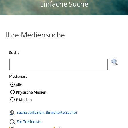
Einfache Suche
Ihre Mediensuche
Suche
Medienart
Wählen Sie die Medienart nach der Sie suc
Alle
Physische Medien
E-Medien
Suche verfeinern (Erweiterte Suche)
Zur Trefferliste