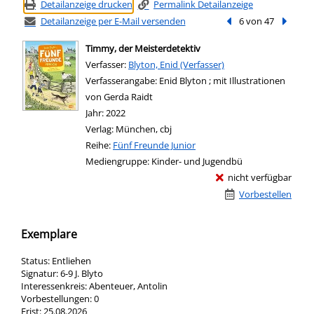
Detailanzeige drucken
Permalink Detailanzeige
Detailanzeige per E-Mail versenden
Vorheriger Treffer
6 von 47
Nächste
Timmy, der Meisterdetektiv
Verfasser:
Suche nach diesem Verfasser
Blyton, Enid (Verfasser)
Verfasserangabe:
Enid Blyton ; mit Illustrationen
von Gerda Raidt
Jahr:
2022
Verlag:
München, cbj
Reihe:
Fünf Freunde Junior
Mediengruppe:
Kinder- und Jugendbü
nicht verfügbar
Vorbestellen
Exemplare
Status:
Entliehen
Signatur:
6-9 J. Blyto
Interessenkreis:
Abenteuer, Antolin
Vorbestellungen:
0
Frist:
25.08.2026