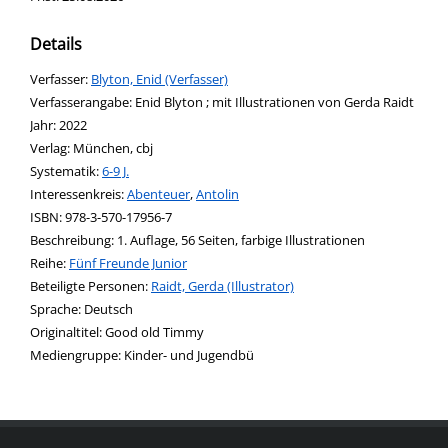
Details
Verfasser:
Suche nach diesem Verfasser
Blyton, Enid (Verfasser)
Verfasserangabe:
Enid Blyton ; mit Illustrationen von Gerda Raidt
Jahr:
2022
Verlag:
München, cbj
opens in new tab
Diesen Link in neuem Tab öffnen
Systematik:
Suche nach dieser Systematik
6-9 J.
Interessenkreis:
Suche nach diesem Interessenskreis
Abenteuer
,
Antolin
ISBN:
978-3-570-17956-7
Beschreibung:
1. Auflage, 56 Seiten, farbige Illustrationen
Reihe:
Fünf Freunde Junior
Beteiligte Personen:
Suche nach dieser Beteiligten Person
Raidt, Gerda (Illustrator)
Sprache:
Deutsch
Originaltitel:
Good old Timmy
Mediengruppe:
Kinder- und Jugendbü