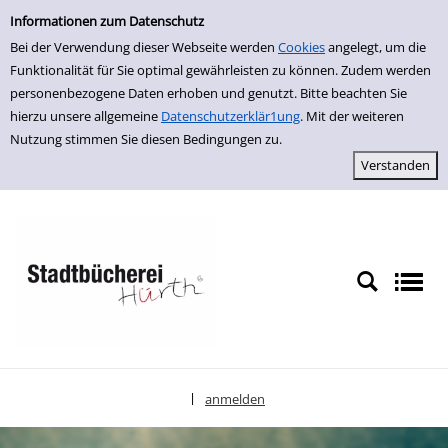
Einfache Suche
zur Navigation springen
zum Inhalt springen
Zur Detailanzeige springen
Informationen zum Datenschutz
Bei der Verwendung dieser Webseite werden
Cookies
angelegt, um die
Funktionalität für Sie optimal gewährleisten zu können. Zudem werden
personenbezogene Daten erhoben und genutzt. Bitte beachten Sie
hierzu unsere allgemeine
Datenschutzerklär1ung
. Mit der weiteren
Nutzung stimmen Sie diesen Bedingungen zu.
anmelden
|
Sprache auswählen