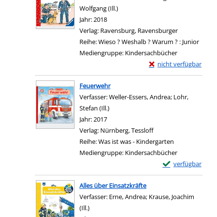
Wolfgang (Ill.)
Suche nach diesem Verfasser
Jahr:
2018
Verlag:
Ravensburg, Ravensburger
Reihe:
Wieso ? Weshalb ? Warum ? : Junior
Mediengruppe:
Kindersachbücher
Exemplar-Details von 
nicht verfügbar
Zum Download von exter
Feuerwehr
Verfasser:
Weller-Essers, Andrea
;
Lohr,
Stefan (Ill.)
Suche nach diesem Verfasser
Jahr:
2017
Verlag:
Nürnberg, Tessloff
Reihe:
Was ist was - Kindergarten
Mediengruppe:
Kindersachbücher
Exemplar-Details
verfügbar
Zum Download von e
Alles über Einsatzkräfte
Verfasser:
Erne, Andrea
;
Krause, Joachim
(Ill.)
Suche nach diesem Verfasser