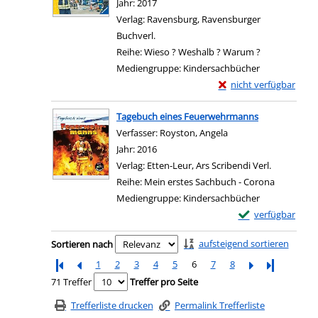
Jahr:
2017
Verlag:
Ravensburg, Ravensburger
Buchverl.
Reihe:
Wieso ? Weshalb ? Warum ?
Mediengruppe:
Kindersachbücher
Exemplar-Details von A
nicht verfügbar
Zum Download von exter
Tagebuch eines Feuerwehrmanns
Verfasser:
Royston, Angela
Suche nach diesem V
Jahr:
2016
Verlag:
Etten-Leur, Ars Scribendi Verl.
Reihe:
Mein erstes Sachbuch - Corona
Mediengruppe:
Kindersachbücher
Exemplar-Details
verfügbar
Zum Download von e
Zu den Suchfiltern springen
aufsteigend sortieren
Sortieren nach
1
2
3
4
5
6
7
8
Letzte Seite
71 Treffer
Treffer pro Seite
Trefferliste drucken
Permalink Trefferliste