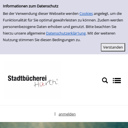
Einfache Suche
zur Navigation springen
zum Inhalt springen
Zu den Suchfiltern springen
Zur Trefferliste springen
Informationen zum Datenschutz
Bei der Verwendung dieser Webseite werden
Cookies
angelegt, um die
Funktionalität für Sie optimal gewährleisten zu können. Zudem werden
personenbezogene Daten erhoben und genutzt. Bitte beachten Sie
hierzu unsere allgemeine
Datenschutzerklär1ung
. Mit der weiteren
Nutzung stimmen Sie diesen Bedingungen zu.
anmelden
|
Sprache auswählen