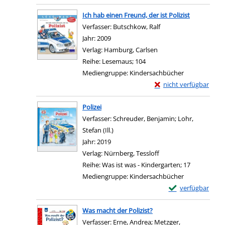
Zum Download von exter
Ich hab einen Freund, der ist Polizist
Verfasser:
Butschkow, Ralf
Suche nach diesem Ve
Jahr:
2009
Verlag:
Hamburg, Carlsen
Reihe:
Lesemaus; 104
Mediengruppe:
Kindersachbücher
Exemplar-Details von I
nicht verfügbar
Zum Download von exter
Polizei
Verfasser:
Schreuder, Benjamin
;
Lohr,
Stefan (Ill.)
Suche nach diesem Verfasser
Jahr:
2019
Verlag:
Nürnberg, Tessloff
Reihe:
Was ist was - Kindergarten; 17
Mediengruppe:
Kindersachbücher
Exemplar-Details 
verfügbar
Zum Download von e
Was macht der Polizist?
Verfasser:
Erne, Andrea
;
Metzger,