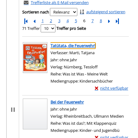
Trefferliste als E-Mail versenden
aufsteigend sortieren
Sortieren nach
1
2
3
4
5
6
7
8
Letzte Seite
71 Treffer
Treffer pro Seite
Suchergebnis
Zu den Suchfiltern springen
Tatütata, die Feuerwehr!
Verfasser:
Marti, Tatjana
Suche nach diesem Verf
Jahr:
ohne Jahr
Verlag:
Nürnberg, Tessloff
Reihe:
Was ist Was - Meine Welt
Mediengruppe:
Kindersachbücher
Exemplar-Details von 
nicht verfügbar
Zum Download von exter
Bei der Feuerwehr
Suche nach diesem Verfasser
Jahr:
ohne Jahr
Verlag:
Rheinbreitbach, Ullmann Medien
Reihe:
Was ist das?; Mit Klappenquiz
Mediengruppe:
Kinder- und Jugendbü
Exemplar-Details von 
nicht verfügbar