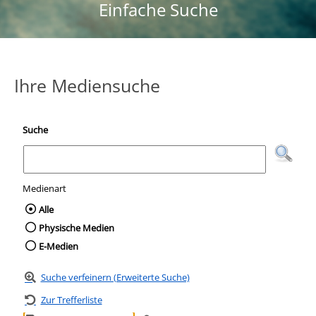
Einfache Suche
Ihre Mediensuche
Suche
Medienart
Wählen Sie die Medienart nach der Sie suc
Alle
Physische Medien
E-Medien
Suche verfeinern (Erweiterte Suche)
Zur Trefferliste