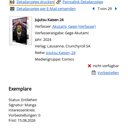
Detailanzeige drucken
Permalink Detailanzeige
Detailanzeige per E-Mail versenden
Vorheriger Treffer
7 von 29
Nächste
Jujutsu Kaisen 24
Verfasser:
Suche nach diesem Verfasser
Akutami, Gege (Verfasser)
Verfasserangabe:
Gege Akutami
Jahr:
2024
Verlag:
Lausanne, Crunchyroll SA
Reihe:
Jujutsu Kaisen; 24
Mediengruppe:
Comics
nicht verfügbar
Vorbestellen
Exemplare
Status:
Entliehen
Signatur:
Manga
Interessenkreis:
Vorbestellungen:
0
Frist:
15.08.2026