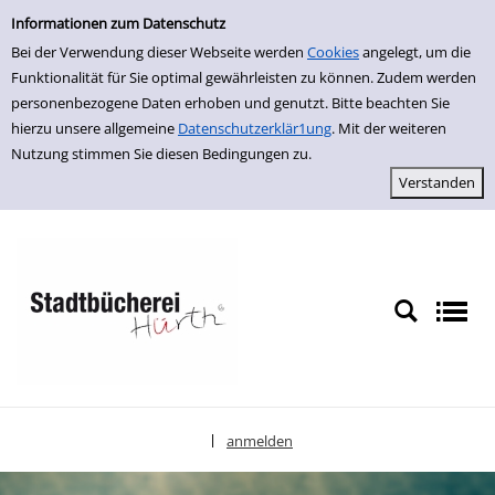
Einfache Suche
zur Navigation springen
zum Inhalt springen
Zur Detailanzeige springen
Informationen zum Datenschutz
Bei der Verwendung dieser Webseite werden
Cookies
angelegt, um die
Funktionalität für Sie optimal gewährleisten zu können. Zudem werden
personenbezogene Daten erhoben und genutzt. Bitte beachten Sie
hierzu unsere allgemeine
Datenschutzerklär1ung
. Mit der weiteren
Nutzung stimmen Sie diesen Bedingungen zu.
anmelden
|
Sprache auswählen