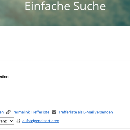
Einfache Suche
nach der Sie suchen wollen.
edien
ken
Permalink Trefferliste
Trefferliste als E-Mail versenden
aufsteigend sortieren