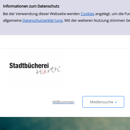
Einfache Suche
zur Navigation springen
zum Inhalt springen
Zu den Suchfiltern springen
Zur Trefferliste springen
Informationen zum Datenschutz
Bei der Verwendung dieser Webseite werden
Cookies
angelegt, um die Fu
allgemeine
Datenschutzerklär1ung
. Mit der weiteren Nutzung stimmen Si
Willkommen
Mediensuche