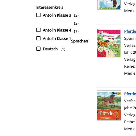
Verlag
Interessenkreis
Medie
Antolin Klasse 3
(2)
(2)
Antolin Klasse 4
(1)
Pferd
Spann
Antolin Klasse 1
Sprachen
Verfas
Deutsch
(1)
Jahr:
2
Verlag
Reihe:
Medie
Pferde
Verfas
Jahr:
2
Verlag
Reihe:
Medie