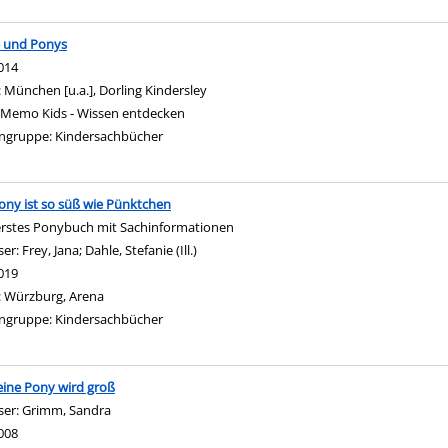
e und Ponys
nach diesem Verfasser
014
:
München [u.a.], Dorling Kindersley
Memo Kids - Wissen entdecken
ngruppe:
Kindersachbücher
ony ist so süß wie Pünktchen
rstes Ponybuch mit Sachinformationen
ser:
Frey, Jana
;
Dahle, Stefanie (Ill.)
Suche nach diesem Verfasser
019
:
Würzburg, Arena
ngruppe:
Kindersachbücher
eine Pony wird groß
ser:
Grimm, Sandra
Suche nach diesem Verfasser
008