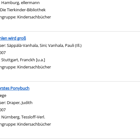
:
Hamburg, ellermann
Die Tierkinder-Bibliothek
ngruppe:
Kindersachbücher
hlen wird groß
ser:
Säppälä-Vanhala, Sini
;
Vanhala, Pauli (Ill.)
Suche nach diesem Verfasser
007
:
Stuttgart, Franckh [u.a.]
ngruppe:
Kindersachbücher
erstes Ponybuch
lege
ser:
Draper, Judith
Suche nach diesem Verfasser
007
:
Nürnberg, Tessloff-Verl.
ngruppe:
Kindersachbücher