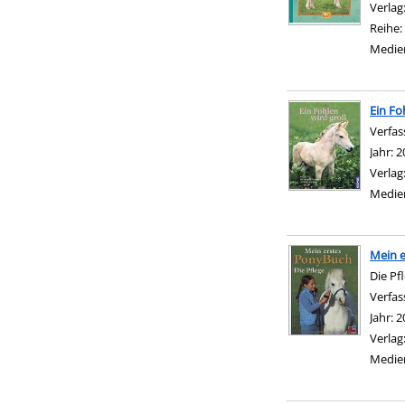
Verlag
Reihe:
Medie
Ein Fo
Verfas
Jahr:
2
Verlag
Medie
Mein 
Die Pf
Verfas
Jahr:
2
Verlag
Medie