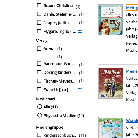
Suchergebnis
Zu den Suchfiltern sp
Braun, Christina
(1)
Mein 
Dahle, Stefanie (Ill.)
(1)
alles 
Verfas
(1)
Draper, Judith
Jahr:
[
Flygare, Ingrid (Ill.)
Mehr Verfasser-Filter anzeigen
Verlag
Verlag
Reihe:
Arena
(1)
Medie
(1)
Baumhaus Buchverl.
(1)
Meine 
Dorling Kindersley
(1)
Verfas
(1)
Fischer- Meyers- Kinderbuch
Jahr:
2
Franckh [u.a.]
Mehr Verlag-Filter anzeigen
Verlag
Medienart
Medie
Alle (11)
Physische Medien (11)
Wunde
Mediengruppe
Verfas
Jahr:
2
Kindersachbücher
(11)