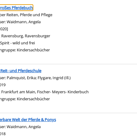
ringen
großes Pferdebuch
über Reiten, Pferde und Pflege
ser:
Waidmann, Angela
Suche nach diesem Verfasser
2020]
:
Ravensburg, Ravensburger
Spirit - wild und frei
ngruppe:
Kindersachbücher
Reit- und Pferdeschule
ser:
Palmquist, Erika
;
Flygare, Ingrid (Ill.)
Suche nach diesem Verfasser
019
:
Frankfurt am Main, Fischer- Meyers- Kinderbuch
ngruppe:
Kindersachbücher
rbare Welt der Pferde & Ponys
ser:
Waidmann, Angela
Suche nach diesem Verfasser
018