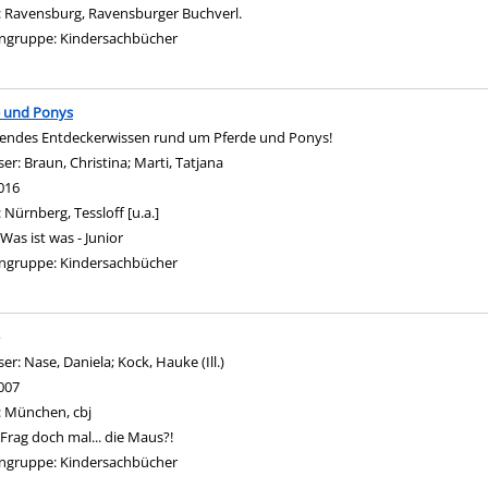
:
Ravensburg, Ravensburger Buchverl.
ngruppe:
Kindersachbücher
e und Ponys
endes Entdeckerwissen rund um Pferde und Ponys!
ser:
Braun, Christina
;
Marti, Tatjana
Suche nach diesem Verfasser
016
:
Nürnberg, Tessloff [u.a.]
Was ist was - Junior
ngruppe:
Kindersachbücher
ser:
Nase, Daniela
;
Kock, Hauke (Ill.)
Suche nach diesem Verfasser
007
:
München, cbj
Frag doch mal... die Maus?!
ngruppe:
Kindersachbücher