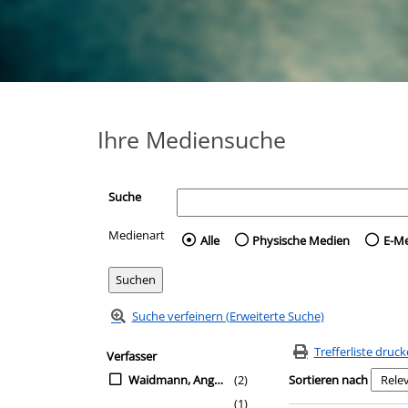
Ihre Mediensuche
Suche
Medienart
Wählen Sie die Medienart 
Alle
Physische Medien
E-M
Suche verfeinern (Erweiterte Suche)
Zur Trefferliste springen
Suchfilter
Trefferliste druc
Verfasser
Waidmann, Angela
(2)
Sortieren nach
(1)