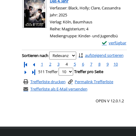
Das 4. Jahr
Verfasser:
Black, Holly
;
Clare, Cassandra
Suche na
Jahr:
2025
Verlag:
Köln, Baumhaus
Reihe:
Magisterium; 4
Mediengruppe:
Kinder- und Jugendbü
Exemplar-Details 
verfügbar
Zum Download von e
Zu den Suchfiltern springen
aufsteigend sortieren
Sortieren nach
1
2
3
4
5
6
7
8
9
10
Letzte Seite
511 Treffer
Treffer pro Seite
Trefferliste drucken
Permalink Trefferliste
Trefferliste als E-Mail versenden
OPEN V 12.0.1.2