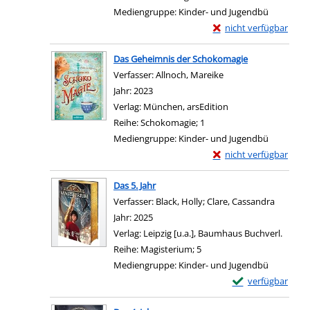
Mediengruppe:
Kinder- und Jugendbü
Exemplar-Details von
nicht verfügbar
Zum Download von exter
Das Geheimnis der Schokomagie
Verfasser:
Allnoch, Mareike
Suche nach diesem V
Jahr:
2023
Verlag:
München, arsEdition
Reihe:
Schokomagie; 1
Mediengruppe:
Kinder- und Jugendbü
Exemplar-Details von
nicht verfügbar
Zum Download von exter
Das 5. Jahr
Verfasser:
Black, Holly
;
Clare, Cassandra
Suche na
Jahr:
2025
Verlag:
Leipzig [u.a.], Baumhaus Buchverl.
Reihe:
Magisterium; 5
Mediengruppe:
Kinder- und Jugendbü
Exemplar-Details 
verfügbar
Zum Download von e