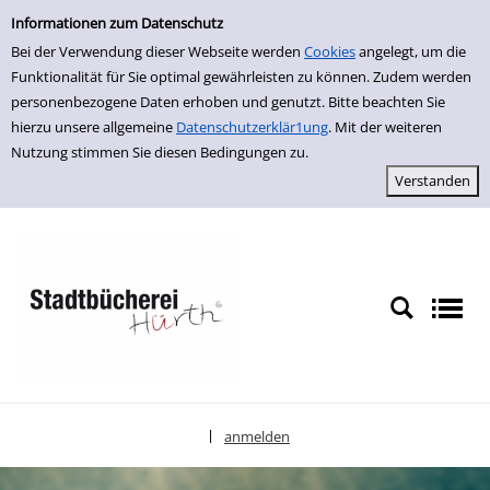
Einfache Suche
zur Navigation springen
zum Inhalt springen
Zu den Suchfiltern springen
Zur Trefferliste springen
Informationen zum Datenschutz
Bei der Verwendung dieser Webseite werden
Cookies
angelegt, um die
Funktionalität für Sie optimal gewährleisten zu können. Zudem werden
personenbezogene Daten erhoben und genutzt. Bitte beachten Sie
hierzu unsere allgemeine
Datenschutzerklär1ung
. Mit der weiteren
Nutzung stimmen Sie diesen Bedingungen zu.
anmelden
|
Sprache auswählen