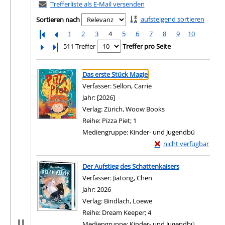
Trefferliste als E-Mail versenden
aufsteigend sortieren
Sortieren nach
1
2
3
4
5
6
7
8
9
10
Letzte Seite
511 Treffer
Treffer pro Seite
Suchergebnis
Zu den Suchfiltern springen
Das erste Stück Magie
Verfasser:
Sellon, Carrie
Suche nach diesem Verf
Jahr:
[2026]
Verlag:
Zürich, Woow Books
Reihe:
Pizza Piet; 1
Mediengruppe:
Kinder- und Jugendbü
Exemplar-Details von 
nicht verfügbar
Zum Download von exter
Der Aufstieg des Schattenkaisers
Verfasser:
Jiatong, Chen
Suche nach diesem Verf
Jahr:
2026
Verlag:
Bindlach, Loewe
Reihe:
Dream Keeper; 4
Mediengruppe:
Kinder- und Jugendbü