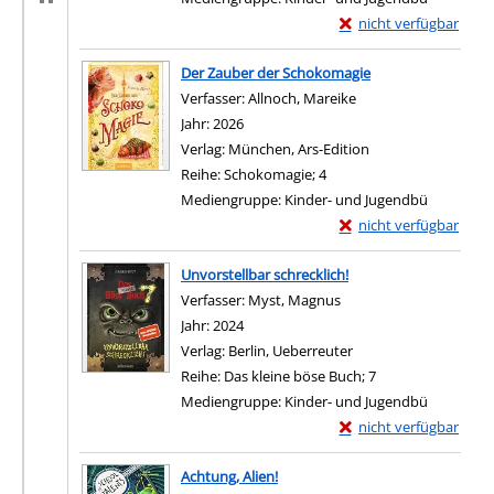
Exemplar-Details von 
nicht verfügbar
Zum Download von exter
Der Zauber der Schokomagie
Verfasser:
Allnoch, Mareike
Suche nach diesem V
Jahr:
2026
Verlag:
München, Ars-Edition
Reihe:
Schokomagie; 4
Mediengruppe:
Kinder- und Jugendbü
Exemplar-Details von 
nicht verfügbar
Zum Download von exter
Unvorstellbar schrecklich!
Verfasser:
Myst, Magnus
Suche nach diesem Ver
Jahr:
2024
Verlag:
Berlin, Ueberreuter
Reihe:
Das kleine böse Buch; 7
Mediengruppe:
Kinder- und Jugendbü
Exemplar-Details von U
nicht verfügbar
Zum Download von exter
Achtung, Alien!