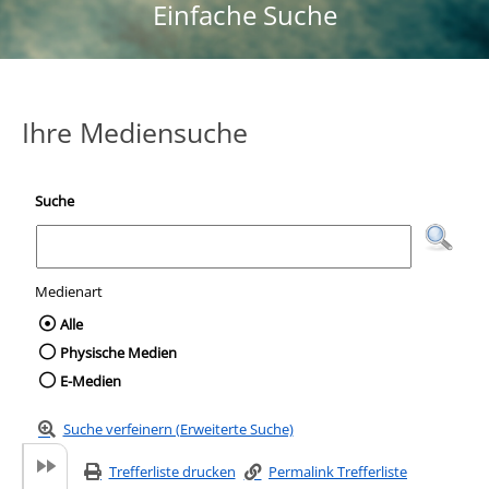
Einfache Suche
Ihre Mediensuche
Suche
Medienart
Wählen Sie die Medienart nach der Sie suc
Alle
Physische Medien
E-Medien
Suche verfeinern (Erweiterte Suche)
Trefferliste drucken
Permalink Trefferliste