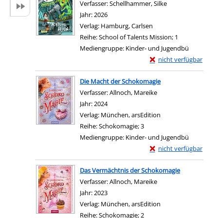
Verfasser:
Schellhammer, Silke
Suche nach diese
Jahr:
2026
Verlag:
Hamburg, Carlsen
Reihe:
School of Talents Mission; 1
Mediengruppe:
Kinder- und Jugendbü
Exemplar-Details von A
nicht verfügbar
Zum Download von exter
Die Macht der Schokomagie
Verfasser:
Allnoch, Mareike
Suche nach diesem V
Jahr:
2024
Verlag:
München, arsEdition
Reihe:
Schokomagie; 3
Mediengruppe:
Kinder- und Jugendbü
Exemplar-Details von
nicht verfügbar
Zum Download von exter
Das Vermächtnis der Schokomagie
Verfasser:
Allnoch, Mareike
Suche nach diesem V
Jahr:
2023
Verlag:
München, arsEdition
Reihe:
Schokomagie; 2