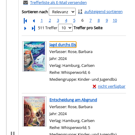
Trefferliste als E-Mail versenden
aufsteigend sortieren
Sortieren nach
1
2
3
4
5
6
7
8
9
10
Letzte Seite
511 Treffer
Treffer pro Seite
Suchergebnis
Zu den Suchfiltern springen
Jagd durchs Eis
Verfasser:
Rose, Barbara
Suche nach diesem Verf
Jahr:
2024
Verlag:
Hamburg, Carlsen
Reihe:
Whisperworld; 6
Mediengruppe:
Kinder- und Jugendbü
Exemplar-Details von J
nicht verfügbar
Zum Download von exter
Entscheidung am Abgrund
Verfasser:
Rose, Barbara
Suche nach diesem Verf
Jahr:
2024
Verlag:
Hamburg, Carlsen
Reihe:
Whisperworld; 5
Mediengruppe:
Kinder- und Jugendbü