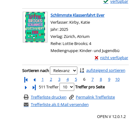
Exemplar-Details
verfügbar
Zum Download von e
Schlimmste Klassenfahrt Ever
Verfasser:
Kirby, Katie
Suche nach diesem Verfas
Jahr:
2025
Verlag:
Zürich, Atrium
Reihe:
Lottie Brooks; 4
Mediengruppe:
Kinder- und Jugendbü
Exemplar-Details von 
nicht verfügbar
Zum Download von exter
Zu den Suchfiltern springen
aufsteigend sortieren
Sortieren nach
1
2
3
4
5
6
7
8
9
10
Letzte Seite
511 Treffer
Treffer pro Seite
Trefferliste drucken
Permalink Trefferliste
Trefferliste als E-Mail versenden
OPEN V 12.0.1.2