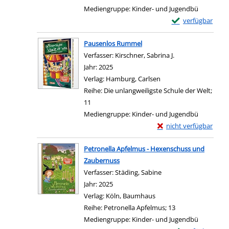
Mediengruppe:
Kinder- und Jugendbü
Exemplar-Details 
verfügbar
Zum Download von e
Pausenlos Rummel
Verfasser:
Kirschner, Sabrina J.
Suche nach diese
Jahr:
2025
Verlag:
Hamburg, Carlsen
Reihe:
Die unlangweiligste Schule der Welt;
11
Mediengruppe:
Kinder- und Jugendbü
Exemplar-Details von
nicht verfügbar
Zum Download von exter
Petronella Apfelmus - Hexenschuss und
Zaubernuss
Verfasser:
Städing, Sabine
Suche nach diesem Ve
Jahr:
2025
Verlag:
Köln, Baumhaus
Reihe:
Petronella Apfelmus; 13
Mediengruppe:
Kinder- und Jugendbü