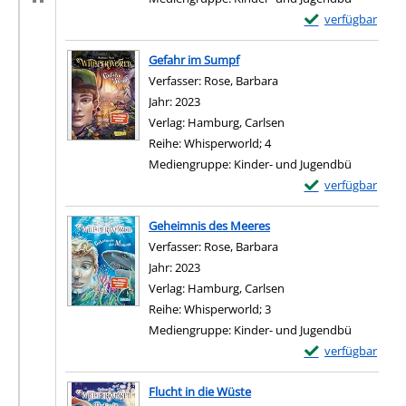
Exemplar-Details
verfügbar
Zum Download von e
Gefahr im Sumpf
Verfasser:
Rose, Barbara
Suche nach diesem Verf
Jahr:
2023
Verlag:
Hamburg, Carlsen
Reihe:
Whisperworld; 4
Mediengruppe:
Kinder- und Jugendbü
Exemplar-Details
verfügbar
Zum Download von e
Geheimnis des Meeres
Verfasser:
Rose, Barbara
Suche nach diesem Verf
Jahr:
2023
Verlag:
Hamburg, Carlsen
Reihe:
Whisperworld; 3
Mediengruppe:
Kinder- und Jugendbü
Exemplar-Details
verfügbar
Zum Download von e
Flucht in die Wüste