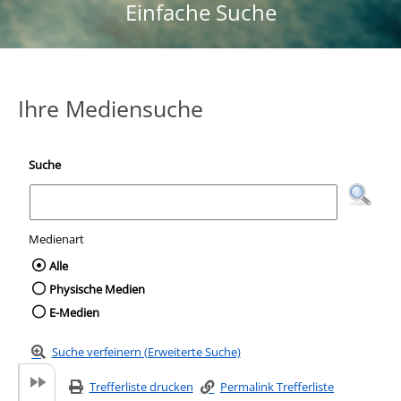
Einfache Suche
Ihre Mediensuche
Suche
Medienart
Wählen Sie die Medienart nach der Sie suc
Alle
Physische Medien
E-Medien
Suche verfeinern (Erweiterte Suche)
Trefferliste drucken
Permalink Trefferliste