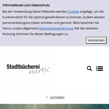
Einfache Suche
zur Navigation springen
zum Inhalt springen
Zu den Suchfiltern springen
Zur Trefferliste springen
Informationen zum Datenschutz
Bei der Verwendung dieser Webseite werden
Cookies
angelegt, um die
Funktionalität für Sie optimal gewährleisten zu können. Zudem werden
personenbezogene Daten erhoben und genutzt. Bitte beachten Sie
hierzu unsere allgemeine
Datenschutzerklär1ung
. Mit der weiteren
Nutzung stimmen Sie diesen Bedingungen zu.
anmelden
|
Sprache auswählen