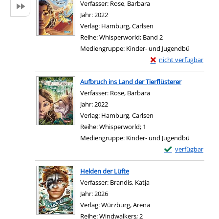
Verfasser:
Rose, Barbara
Suche nach diesem Verf
Jahr:
2022
Verlag:
Hamburg, Carlsen
Reihe:
Whisperworld; Band 2
Mediengruppe:
Kinder- und Jugendbü
Exemplar-Details von F
nicht verfügbar
Zum Download von exter
Aufbruch ins Land der Tierflüsterer
Verfasser:
Rose, Barbara
Suche nach diesem Verf
Jahr:
2022
Verlag:
Hamburg, Carlsen
Reihe:
Whisperworld; 1
Mediengruppe:
Kinder- und Jugendbü
Exemplar-Details 
verfügbar
Zum Download von e
Helden der Lüfte
Verfasser:
Brandis, Katja
Suche nach diesem Verf
Jahr:
2026
Verlag:
Würzburg, Arena
Reihe:
Windwalkers; 2