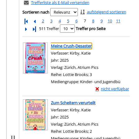
Trefferliste als E-Mail versenden
aufsteigend sortieren
Sortieren nach
2
3
4
5
6
7
8
9
10
11
Letzte Seite
511 Treffer
Treffer pro Seite
Suchergebnis
Zu den Suchfiltern springen
Meine Crush-Desaster
Verfasser:
Kirby, Katie
Suche nach diesem Verfas
Jahr:
2025
Verlag:
Zürich, Atrium Pics
Reihe:
Lottie Brooks; 3
Mediengruppe:
Kinder- und Jugendbü
Exemplar-Details von 
nicht verfügbar
Zum Download von exter
Zum Scheitern verurteilt
Verfasser:
Kirby, Katie
Suche nach diesem Verfas
Jahr:
2025
Verlag:
Zürich, Atrium Pics
Reihe:
Lottie Brooks; 2
Mediengruppe:
Kinder- und Jugendbü