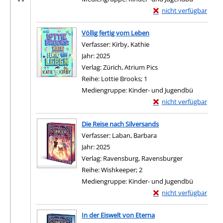
Exemplar-Details von 
nicht verfügbar
Zum Download von exter
Völlig fertig vom Leben
Verfasser:
Kirby, Kathie
Suche nach diesem Verfa
Jahr:
2025
Verlag:
Zürich, Atrium Pics
Reihe:
Lottie Brooks; 1
Mediengruppe:
Kinder- und Jugendbü
Exemplar-Details von V
nicht verfügbar
Zum Download von exter
Die Reise nach Silversands
Verfasser:
Laban, Barbara
Suche nach diesem Ve
Jahr:
2025
Verlag:
Ravensburg, Ravensburger
Reihe:
Wishkeeper; 2
Mediengruppe:
Kinder- und Jugendbü
Exemplar-Details von D
nicht verfügbar
Zum Download von exter
In der Eiswelt von Eterna