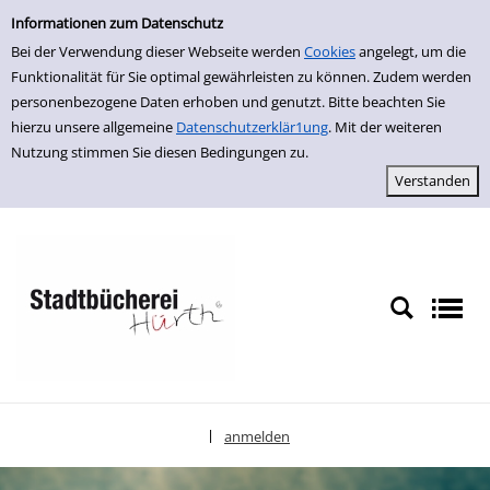
Einfache Suche
zur Navigation springen
zum Inhalt springen
Zu den Suchfiltern springen
Zur Trefferliste springen
Informationen zum Datenschutz
Bei der Verwendung dieser Webseite werden
Cookies
angelegt, um die
Funktionalität für Sie optimal gewährleisten zu können. Zudem werden
personenbezogene Daten erhoben und genutzt. Bitte beachten Sie
hierzu unsere allgemeine
Datenschutzerklär1ung
. Mit der weiteren
Nutzung stimmen Sie diesen Bedingungen zu.
anmelden
|
Sprache auswählen