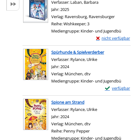
Verfasser:
Laban, Barbara
Suche nach diesem Ve
Jahr:
2025
Verlag:
Ravensburg, Ravensburger
Reihe:
Wishkeeper; 3
Mediengruppe:
Kinder- und Jugendbü
Exemplar-Details von I
nicht verfügbar
Zum Download von exter
Spürhunde & Spielverderber
Verfasser:
Rylance, Ulrike
Suche nach diesem Ver
Jahr:
2024
Verlag:
München, dtv
Mediengruppe:
Kinder- und Jugendbü
Exemplar-Details
verfügbar
Zum Download von e
Spione am Strand
Verfasser:
Rylance, Ulrike
Suche nach diesem Ver
Jahr:
2024
Verlag:
München, dtv
Reihe:
Penny Pepper
Mediengruppe:
Kinder- und Jugendbü