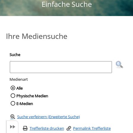
Einfache Suche
Ihre Mediensuche
Suche
Medienart
Wählen Sie die Medienart nach der Sie suc
Alle
Physische Medien
E-Medien
Suche verfeinern (Erweiterte Suche)
Trefferliste drucken
Permalink Trefferliste