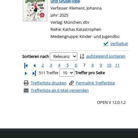
und Grusel-Vibe
Verfasser:
Klement, Johanna
Suche nach diesem 
Jahr:
2025
Verlag:
München, dtv
Reihe:
Kathas Katastrophen
Mediengruppe:
Kinder- und Jugendbü
Exemplar-Details
verfügbar
Zum Download von e
Zu den Suchfiltern springen
aufsteigend sortieren
Sortieren nach
2
3
4
5
6
7
8
9
10
11
Letzte Seite
511 Treffer
Treffer pro Seite
Trefferliste drucken
Permalink Trefferliste
Trefferliste als E-Mail versenden
OPEN V 12.0.1.2