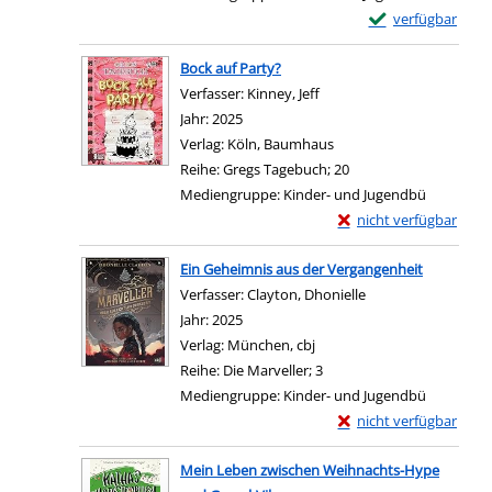
Exemplar-Details
verfügbar
Zum Download von e
Bock auf Party?
Verfasser:
Kinney, Jeff
Suche nach diesem Verfas
Jahr:
2025
Verlag:
Köln, Baumhaus
Reihe:
Gregs Tagebuch; 20
Mediengruppe:
Kinder- und Jugendbü
Exemplar-Details von 
nicht verfügbar
Zum Download von exter
Ein Geheimnis aus der Vergangenheit
Verfasser:
Clayton, Dhonielle
Suche nach diesem 
Jahr:
2025
Verlag:
München, cbj
Reihe:
Die Marveller; 3
Mediengruppe:
Kinder- und Jugendbü
Exemplar-Details von 
nicht verfügbar
Zum Download von exter
Mein Leben zwischen Weihnachts-Hype