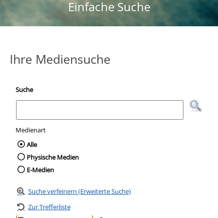
Einfache Suche
Ihre Mediensuche
Suche
Medienart
Wählen Sie die Medienart nach der Sie suc
Alle
Physische Medien
E-Medien
Suche verfeinern (Erweiterte Suche)
Zur Trefferliste