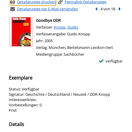
Detailanzeige drucken
Permalink Detailanzeige
Detailanzeige per E-Mail versenden
Vorheriger Treffer
4 von 18
Nächste
Goodbye DDR
Verfasser:
Suche nach diesem Verfasser
Knopp, Guido
Verfasserangabe:
Guido Knopp
Jahr:
2005
Verlag:
München, Bertelsmann-Lexikon-Verl.
Mediengruppe:
Sachbücher
verfügbar
Exemplare
Status:
Verfügbar
Signatur:
Geschichte / Deutschland / Neuzeit / DDR Knopp
Interessenkreis:
Vorbestellungen:
0
Frist:
Details