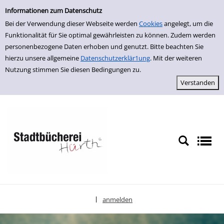
Einfache Suche
zur Navigation springen
zum Inhalt springen
Zur Detailanzeige springen
Informationen zum Datenschutz
Bei der Verwendung dieser Webseite werden
Cookies
angelegt, um die
Funktionalität für Sie optimal gewährleisten zu können. Zudem werden
personenbezogene Daten erhoben und genutzt. Bitte beachten Sie
hierzu unsere allgemeine
Datenschutzerklär1ung
. Mit der weiteren
Nutzung stimmen Sie diesen Bedingungen zu.
anmelden
|
Sprache auswählen